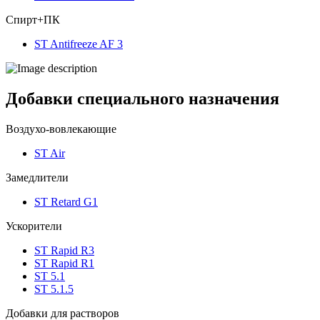
Спирт+ПК
ST Antifreeze AF 3
Добавки специального назначения
Воздухо-вовлекающие
ST Air
Замедлители
ST Retard G1
Ускорители
ST Rapid R3
ST Rapid R1
ST 5.1
ST 5.1.5
Добавки для растворов