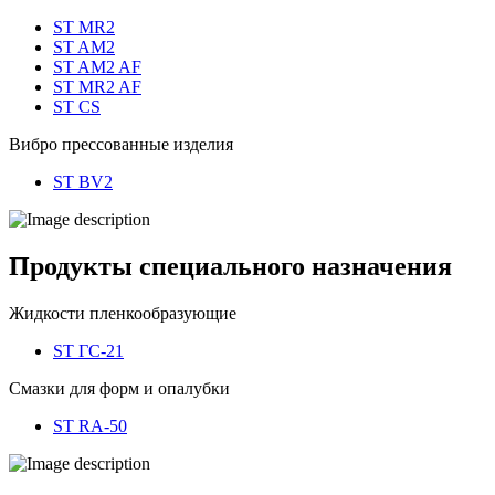
ST MR2
ST AM2
ST AM2 AF
ST MR2 AF
ST CS
Вибро прессованные изделия
ST BV2
Продукты специального назначения
Жидкости пленкообразующие
ST ГС-21
Смазки для форм и опалубки
ST RA-50