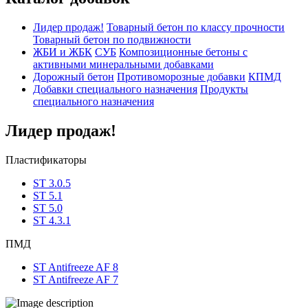
Лидер продаж!
Товарный бетон по классу прочности
Товарный бетон по подвижности
ЖБИ и ЖБК
СУБ
Композиционные бетоны с
активными минеральными добавками
Дорожный бетон
Противоморозные добавки
КПМД
Добавки специального назначения
Продукты
специального назначения
Лидер продаж!
Пластификаторы
ST 3.0.5
ST 5.1
ST 5.0
ST 4.3.1
ПМД
ST Antifreeze AF 8
ST Antifreeze AF 7