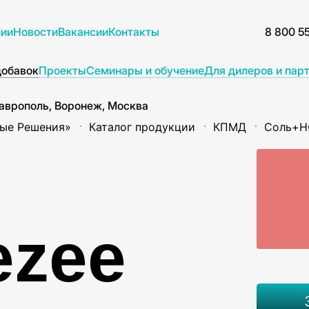
нии
Новости
Вакансии
Контакты
8 800 5
добавок
Проекты
Семинары и обучение
Для дилеров и пар
аврополь, Воронеж, Москва
ые Решения»
Каталог продукции
КПМД
Соль+Н
ezee