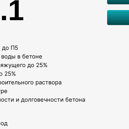
.1
 до П5
 воды в бетоне
вяжущего до 25%
о 25%
роительного раствора
уре
сти и долговечности бетона
иод