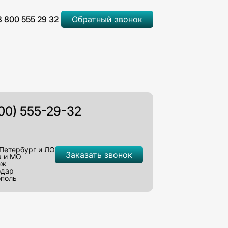
8 800 555 29 32
Обратный звонок
800) 555-29-32
Петербург и ЛО
Заказать звонок
а и МО
еж
одар
ополь