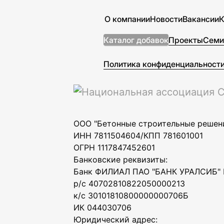
О компании
Новости
Вакансии
К
Каталог добавок
Проекты
Семи
Политика конфиденциальност
ООО "Бетонные строительные решени
ИНН 7811504604/КПП 781601001
ОГРН 1117847452601
Банковские реквизиты:
Банк ФИЛИАЛ ПАО "БАНК УРАЛСИБ" 
р/с 40702810822050000213
к/с 30101810800000000706Б
ИК 044030706
Юридический адрес: