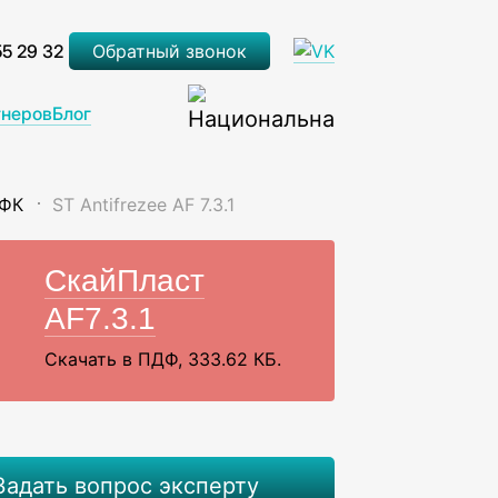
55 29 32
Обратный звонок
тнеров
Блог
ФК
ST Antifrezee AF 7.3.1
СкайПласт
AF7.3.1
Скачать в ПДФ, 333.62 КБ.
Задать вопрос эксперту