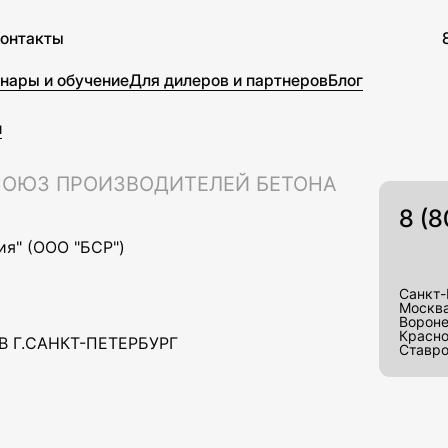
онтакты
нары и обучение
Для дилеров и партнеров
Блог
и
8 (
я" (ООО "БСР")
Санкт-
Москв
Ворон
Красн
В Г.САНКТ-ПЕТЕРБУРГ
Ставр